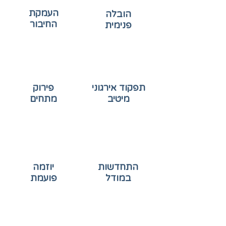
העמקת
הובלה
החיבור
פנימית
תרבות ארגונית שמעמיקה
הפיכת העובדים למובילי
את הקשר של העובדים
התהליך הארגוני
לארגון ואחד לשני.
תפקוד אירגוני
פירוק
מיטיב
מתחים
גישה מערכתית ש"אני
התמודדות עם משברים ואי
חלק מהעולם והעולם
הסכמות בארגון ובקהילה
חלק ממני"
התחדשות
יוזמה
במודל
פועמת
יוזמה חדשה שתערב
בניית מודל התארגנות
תושבים, מתנדבים או
קהילתית חדש או מחודש
פעילים