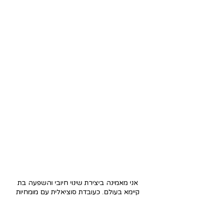
נעים להכיר
אני מאמינה ביצירת שינוי חיובי והשפעה בת
קיימא בעולם. כעובדת סוציאלית עם מומחיות
בפיתוח קהילתי וארגוני, יש לי למעלה מעשור
של ניסיון בעבודה באזורי חירום ותוכניות