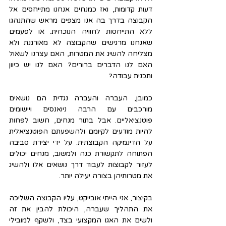
דעות קדומות, ואז כמנחים אנחנו מתייחסים אל 
הקבוצה בדרך בה אנו מצפים מראש שהתנהגו 
ללא התייחסות לחוויה הנוכחית. או לפעמים 
שאנחנו מרגישים שהקבוצה לא מאורגנת ולא 
מצליחה להשיג את המטרות, האם עצרנו לשאול 
האם לנו הדברים ברורים? האם לנו יש כיוון 
ותכנית עבודה? 
כמובן, העברה והעברה נגדית הם נושאים 
מורכבים עם הרבה ניואנסים ויישומים 
פוטנציאליים. אבל בתור מנחים, חשוב לפחות 
להיות מודעים לקיומם ולהשפעתם הפוטנציאלית 
על הדינמיקה הקבוצתית. על ידי יצירת סביבה 
הפתוחה לתקשורת כנה ולמשוב, מנחים יכולים 
לעזור לקבוצות לעבוד דרך נושאים אלו ולהשיג 
את מטרותיהן בצורה יעילה יותר.
בקיצור, אני הייתי אובייקט, עליו הקבוצה השליכה 
את התהליך שעברה, היכולת להבין את זה 
ולשים את האגו המקצועי בצד, ולשקף למובילי 