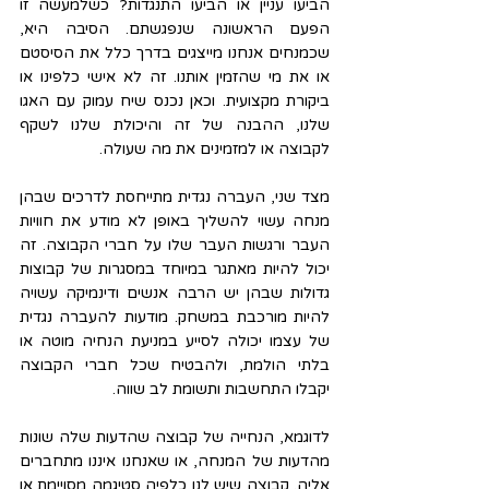
הביעו עניין או הביעו התנגדות? כשלמעשה זו 
הפעם הראשונה שנפגשתם. הסיבה היא, 
שכמנחים אנחנו מייצגים בדרך כלל את הסיסטם 
או את מי שהזמין אותנו. זה לא אישי כלפינו או 
ביקורת מקצועית. וכאן נכנס שיח עמוק עם האגו 
שלנו, ההבנה של זה והיכולת שלנו לשקף 
לקבוצה או למזמינים את מה שעולה.
מצד שני, העברה נגדית מתייחסת לדרכים שבהן 
מנחה עשוי להשליך באופן לא מודע את חוויות 
העבר ורגשות העבר שלו על חברי הקבוצה. זה 
יכול להיות מאתגר במיוחד במסגרות של קבוצות 
גדולות שבהן יש הרבה אנשים ודינמיקה עשויה 
להיות מורכבת במשחק. מודעות להעברה נגדית 
של עצמו יכולה לסייע במניעת הנחיה מוטה או 
בלתי הולמת, ולהבטיח שכל חברי הקבוצה 
יקבלו התחשבות ותשומת לב שווה.
לדוגמא, הנחייה של קבוצה שהדעות שלה שונות 
מהדעות של המנחה, או שאנחנו איננו מתחברים 
אליה. קבוצה שיש לנו כלפיה סטיגמה מסויימת או 