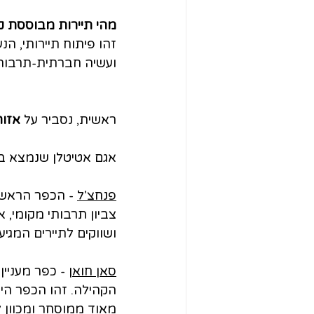
מהי תיירות מבוססת ק
זהו פיתוח תיירותי, הנ
ועשיה חברתית-תרבות
ראשית, נסביר על 
אזור
אגם אטיטלן שנמצא בג
פנחצ'ל
 - הכפר הראשון
צביון תרבותי מקומי, 
ושווקים לתיירים המגיעי
סאן חואן
 - כפר מעניי
הקהילה. זהו הכפר היח
מאוד ממוסחר ומכוון לת