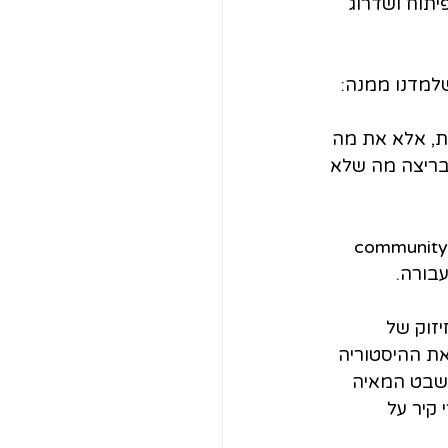
תוח ושדרוג 
שלמדנו ממנה:
ת, אלא את מה 
בריצה מה שלא 
מי יש 2 פרקטיקות נפוצות : community base    ו community led 
זוק של 
את ההיסטוריה 
שבט המאיה 
קיר על 