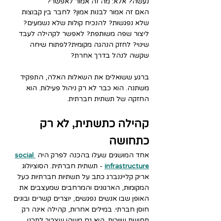
נעשה? אלא: מה זה אמור לאפשר?
האם זה אמור לבנות אמון? לחבר בין קבוצות 
שלא נפגשות? להנכיח קולות שלא נשמעים? 
ליצור שפה משותפת? לאפשר לקהילה לעבד 
שינוי? לחזק הנהגה מקומית?לפתוח שיחה 
שקשה לנהל בדרך אחרת?
ברגע ששואלים את השאלות האלה, התפקיד 
משתנה. הוא כבר לא רק ניהול פעילות. הוא 
החזקה של תשתית חברתית.
קהילה כתשתית, לא רק 
כתחושה
אחד המושגים שעלו בהכנה לפרק היה 
social 
infrastructure
 - תשתית חברתית. הסוציולוג 
אריק קלייננברג כתב על תשתיות חברתיות כעל 
המקומות, הארגונים והמרחבים שמעצבים את 
האופן שבו אנשים נפגשים, יוצרים קשרים ובונים 
חוסן חברתי. במילים אחרות, קהילה אינה רק 
תחושת שייכות. היא גם משהו שצריך לתכנן, 