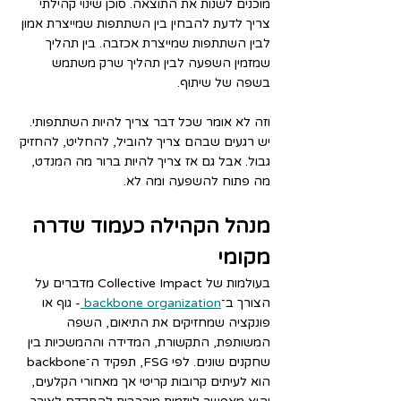
מוכנים לשנות את התוצאה. סוכן שינוי קהילתי 
צריך לדעת להבחין בין השתתפות שמייצרת אמון 
לבין השתתפות שמייצרת אכזבה. בין תהליך 
שמזמין השפעה לבין תהליך שרק משתמש 
בשפה של שיתוף.
וזה לא אומר שכל דבר צריך להיות השתתפותי. 
יש רגעים שבהם צריך להוביל, להחליט, להחזיק 
גבול. אבל גם אז צריך להיות ברור מה המנדט, 
מה פתוח להשפעה ומה לא.
מנהל הקהילה כעמוד שדרה 
מקומי
בעולמות של Collective Impact מדברים על 
הצורך ב־
backbone organization 
- גוף או 
פונקציה שמחזיקים את התיאום, השפה 
המשותפת, התקשורת, המדידה וההמשכיות בין 
שחקנים שונים. לפי FSG, תפקיד ה־backbone 
הוא לעיתים קרובות קריטי אך מאחורי הקלעים, 