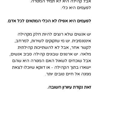
אבל קהילה היא לא תמיד המטרה. 
לפעמים היא כלי. 
לפעמים היא אפילו לא הכלי המתאים לכל אדם.
יש אנשים שלא רוצים להיות חלק מקהילה 
אינטנסיבית. יש מי שזקוקים לשירות, למרחב, 
לקשר אחר, אבל לא להשתייכות קהילתית 
מלאה. יש ארגונים שבונים קהילה סביב אנשים, 
אבל שוכחים לשאול האם המטרה היא שהם 
יישארו בתוך הקהילה - או דווקא שיוכלו לצאת 
ממנה אל חיים טובים יותר.
זאת נקודת עיוורון חשובה.
סוכן שינוי קהילתי צריך לאהוב קהילה, אבל לא 
להתאהב בה עד כדי כך שהוא מפסיק לראות 
את מי שלא מתאים לו להיות “חלק”.
אז מהו בעצם התפקיד 